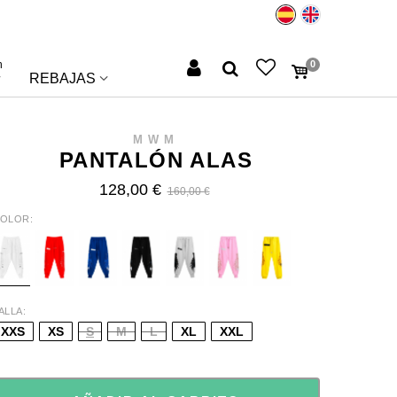
n
0
REBAJAS
MWM
PANTALÓN ALAS
128,00 €
160,00 €
OLOR
HITE
RED
BLUE
BLACK
GREY
PINK
YELLOW
ALLA
XXS
XS
S
M
L
XL
XXL