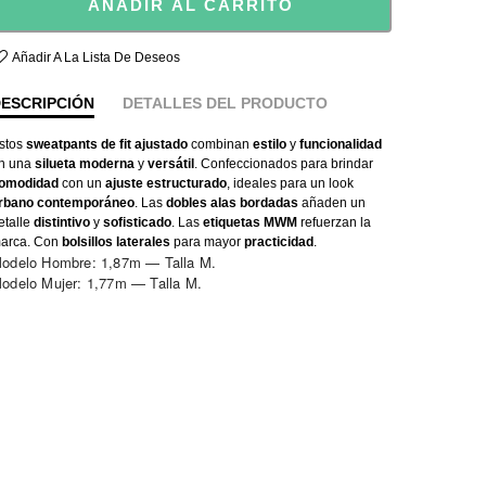
AÑADIR AL CARRITO
Añadir A La Lista De Deseos
ESCRIPCIÓN
DETALLES DEL PRODUCTO
stos
sweatpants de fit ajustado
combinan
estilo
y
funcionalidad
n una
silueta moderna
y
versátil
. Confeccionados para brindar
omodidad
con un
ajuste estructurado
, ideales para un look
rbano contemporáneo
. Las
dobles alas bordadas
añaden un
etalle
distintivo
y
sofisticado
. Las
etiquetas MWM
refuerzan la
arca. Con
bolsillos laterales
para mayor
practicidad
.
odelo Hombre: 1,87m — Talla M.
odelo Mujer: 1,77m — Talla M.