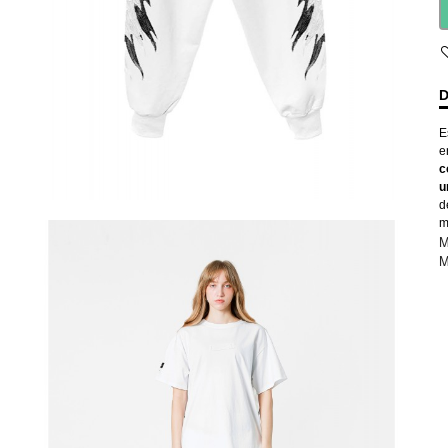
D
E
e
c
u
d
m
M
M