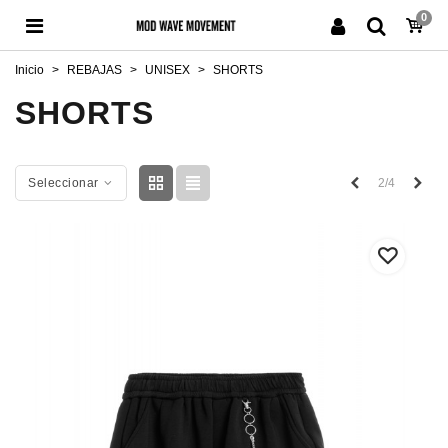
0
Inicio
>
REBAJAS
>
UNISEX
>
SHORTS
SHORTS
Anterior
Sigu
2/4
Seleccionar