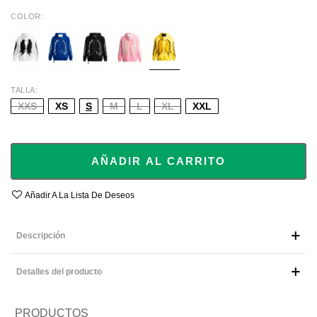
COLOR
WHITE
BLUE
BLACK
PINK
YELLOW
TALLA
XXS
XS
S
M
L
XL
XXL
AÑADIR AL CARRITO
Añadir A La Lista De Deseos
Descripción
Detalles del producto
PRODUCTOS