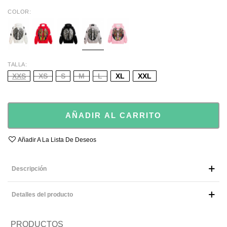
COLOR
WHITE
RED
BLACK
GREY
PINK
TALLA
XXS
XS
S
M
L
XL
XXL
AÑADIR AL CARRITO
Añadir A La Lista De Deseos
Descripción
Detalles del producto
PRODUCTOS