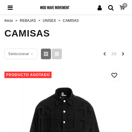
0
Inicio
>
REBAJAS
>
UNISEX
>
CAMISAS
CAMISAS
Anterior
Sigu
2/3
Seleccionar
PRODUCTO AGOTADO