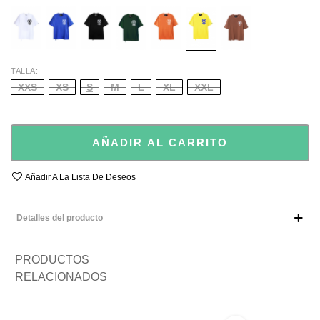
WHITE
BLUE
BLACK
GREEN
ORANGE
YELLOW
BROWN
TALLA
XXS
XS
S
M
L
XL
XXL
AÑADIR AL CARRITO
Añadir A La Lista De Deseos
Detalles del producto
PRODUCTOS
RELACIONADOS