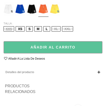
WHITE
BLUE
BLACK
ORANGE
YELLOW
TALLA
XXS
XS
S
M
L
XL
XXL
AÑADIR AL CARRITO
Añadir A La Lista De Deseos
Detalles del producto
PRODUCTOS
RELACIONADOS