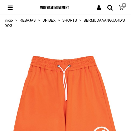
0
Inicio
>
REBAJAS
>
UNISEX
>
SHORTS
>
BERMUDA VANGUARD'S
DOG