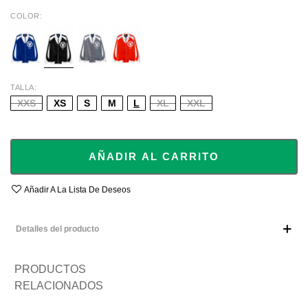
COLOR
BLUE
BLACK
GREY
ORANGE
TALLA
XXS
XS
S
M
L
XL
XXL
AÑADIR AL CARRITO
Añadir A La Lista De Deseos
Detalles del producto
PRODUCTOS
RELACIONADOS