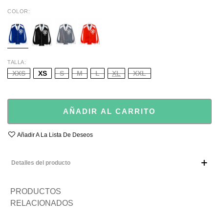
COLOR
BLUE
BLACK
GREY
ORANGE
TALLA
XXS
XS
S
M
L
XL
XXL
AÑADIR AL CARRITO
Añadir A La Lista De Deseos
Detalles del producto
PRODUCTOS
RELACIONADOS