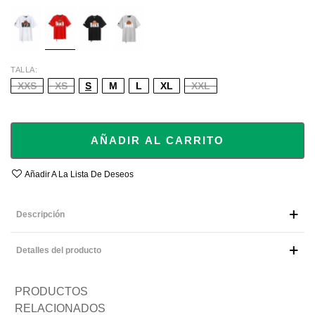
WHITE
RED
BLACK
GREY
TALLA
XXS
XS
S
M
L
XL
XXL
AÑADIR AL CARRITO
Añadir A La Lista De Deseos
Descripción
Detalles del producto
PRODUCTOS
RELACIONADOS