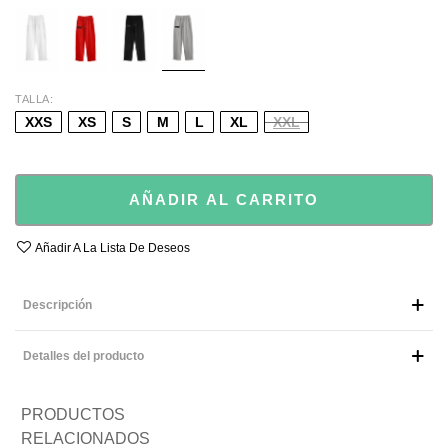
WHITE
RED
BLACK
GREY
TALLA
XXS
XS
S
M
L
XL
XXL
AÑADIR AL CARRITO
Añadir A La Lista De Deseos
Descripción
Detalles del producto
PRODUCTOS
RELACIONADOS