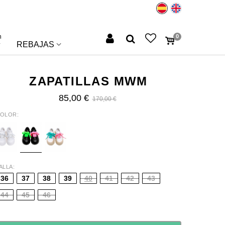
n
0
REBAJAS
ZAPATILLAS MWM
85,00 €
170,00 €
OLOR
HITE
BLACK
BEIGE
ALLA
36
37
38
39
40
41
42
43
44
45
46