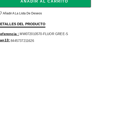
AÑADIR AL CARRITO
Añadir A La Lista De Deseos
ETALLES DEL PRODUCTO
eferencia
MW072010570-FLUOR GREE-S
an13
8445737211626