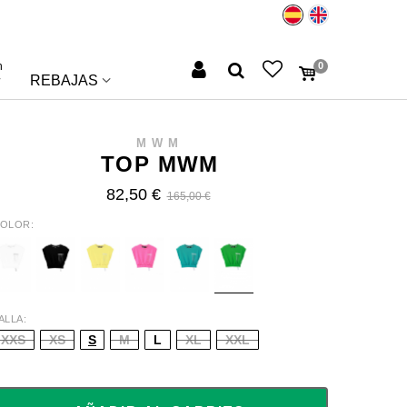
n
0
REBAJAS
MWM
TOP MWM
82,50 €
165,00 €
OLOR
HITE
BLACK
YELLOW
FUCHSIA
TURQUOISE
FLUOR
GREE
ALLA
XXS
XS
S
M
L
XL
XXL