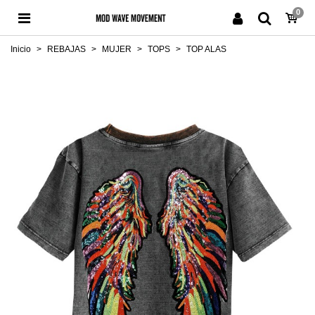
0
Inicio
>
REBAJAS
>
MUJER
>
TOPS
>
TOP ALAS