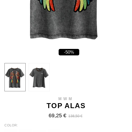
-50%
MWM
TOP ALAS
69,25 €
138,50 €
COLOR
BLUE
BLACK
GREY
GREEN