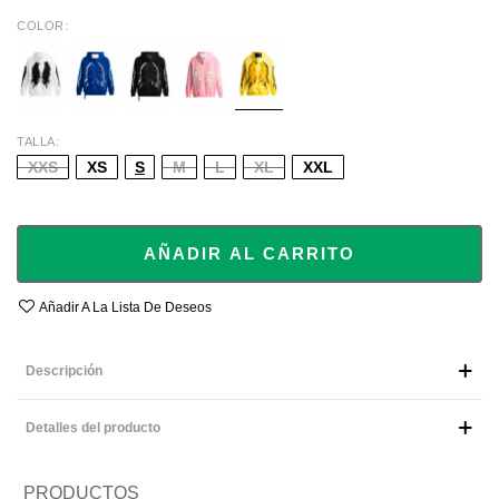
COLOR
WHITE
BLUE
BLACK
PINK
YELLOW
TALLA
XXS
XS
S
M
L
XL
XXL
AÑADIR AL CARRITO
Añadir A La Lista De Deseos
Descripción
Detalles del producto
PRODUCTOS