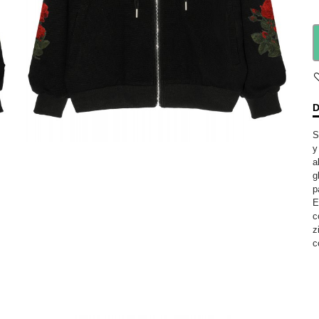
D
S
y
a
g
p
E
c
z
c