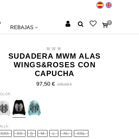
n
0
REBAJAS
MWM
SUDADERA MWM ALAS
WINGS&ROSES CON
CAPUCHA
97,50 €
195,00 €
OLOR
HITE
BLACK
TURQUOISE
ALLA
XXS
XS
S
M
L
XL
XXL