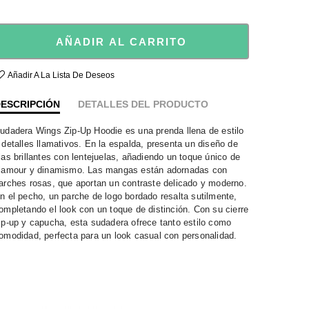
AÑADIR AL CARRITO
Añadir A La Lista De Deseos
ESCRIPCIÓN
DETALLES DEL PRODUCTO
udadera Wings Zip-Up Hoodie es una prenda llena de estilo
 detalles llamativos. En la espalda, presenta un diseño de
las brillantes con lentejuelas, añadiendo un toque único de
lamour y dinamismo. Las mangas están adornadas con
arches rosas, que aportan un contraste delicado y moderno.
n el pecho, un parche de logo bordado resalta sutilmente,
ompletando el look con un toque de distinción. Con su cierre
ip-up y capucha, esta sudadera ofrece tanto estilo como
omodidad, perfecta para un look casual con personalidad.