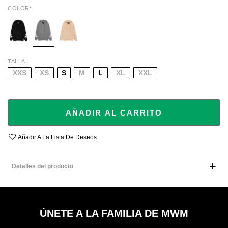
COLOR
BLACK
GREY
BEIGE
TALLA
XXS
XS
S
M
L
XL
XXL
AÑADIR AL CARRITO
Añadir A La Lista De Deseos
Detalles del producto
ÚNETE A LA FAMILIA DE MWM