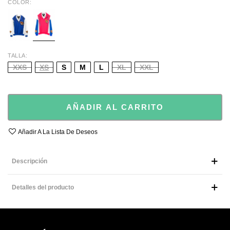
COLOR
BLUE
PINK
TALLA
XXS
XS
S
M
L
XL
XXL
AÑADIR AL CARRITO
Añadir A La Lista De Deseos
Descripción
Detalles del producto