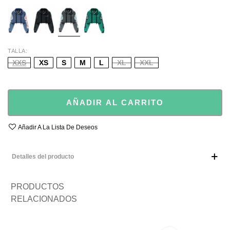
BLUE
BLACK
GREY
GREEN
TALLA
XXS
XS
S
M
L
XL
XXL
AÑADIR AL CARRITO
Añadir A La Lista De Deseos
Detalles del producto
PRODUCTOS
RELACIONADOS