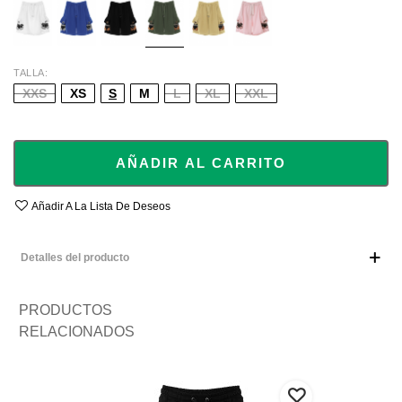
PINK
TALLA
XXS
XS
S
M
L
XL
XXL
AÑADIR AL CARRITO
Añadir A La Lista De Deseos
Detalles del producto
PRODUCTOS
RELACIONADOS