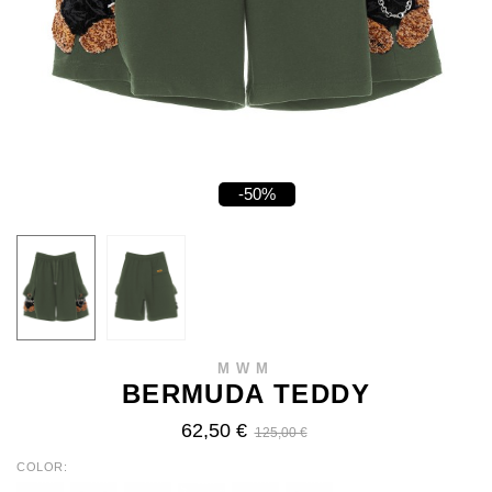
-50%
MWM
BERMUDA TEDDY
62,50 €
125,00 €
COLOR
WHITE
BLUE
BLACK
KHAKI
BEIGE
BABY