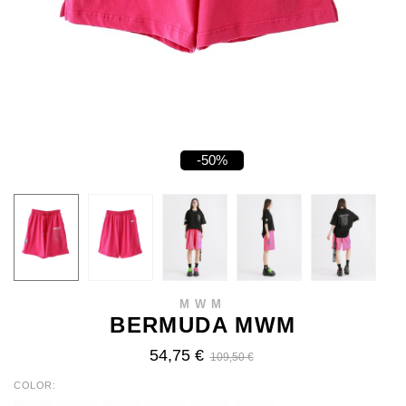
-50%
MWM
BERMUDA MWM
54,75 €
109,50 €
COLOR
WHITE
BLACK
YELLOW
FUCHSIA
TURQUOISE
FLUOR