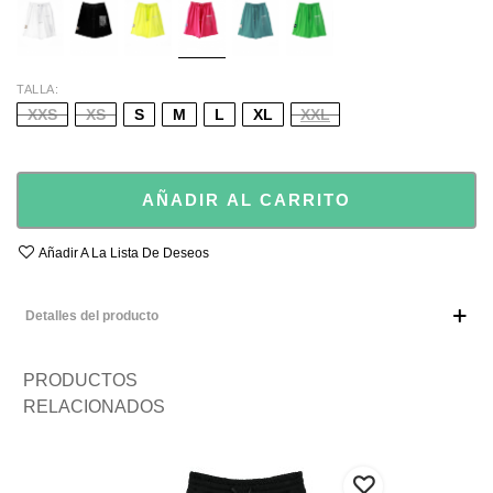
GREE
TALLA
XXS
XS
S
M
L
XL
XXL
AÑADIR AL CARRITO
Añadir A La Lista De Deseos
Detalles del producto
PRODUCTOS
RELACIONADOS