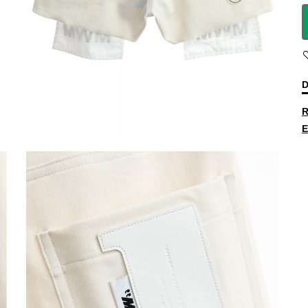
D
R
E