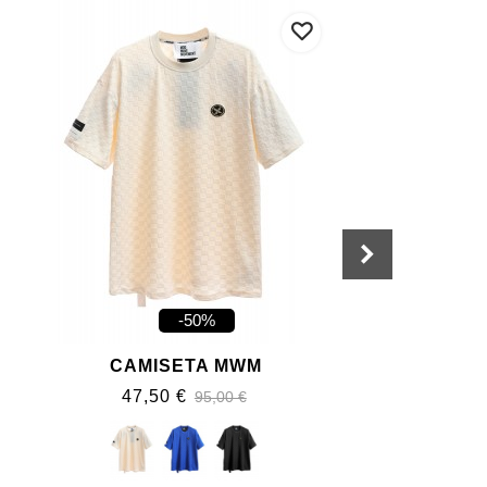
-50%
CAMISETA MWM
C
47,50 €
95,00 €