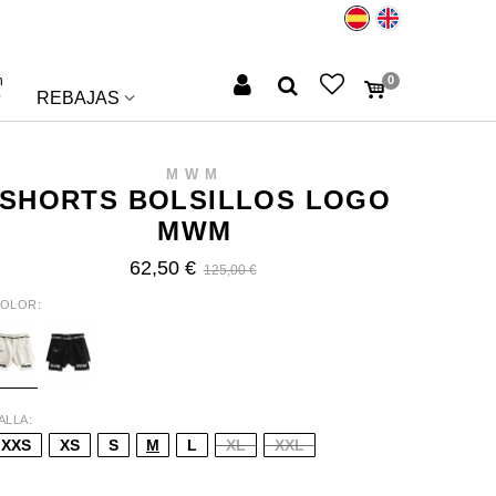
n
0
REBAJAS
MWM
SHORTS BOLSILLOS LOGO
MWM
62,50 €
125,00 €
OLOR
CRU
BLACK
ALLA
XXS
XS
S
M
L
XL
XXL