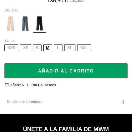
136,50 €
195,00 €
COLOR
ECRU
BLUE
BLACK
TALLA
XXS
XS
S
M
L
XL
XXL
AÑADIR AL CARRITO
Añadir A La Lista De Deseos
Detalles del producto
ÚNETE A LA FAMILIA DE MWM