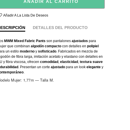
AÑADIR AL CARRITO
Añadir A La Lista De Deseos
ESCRIPCIÓN
DETALLES DEL PRODUCTO
os
MWM Mixed Fabric Pants
son pantalones
ajustados
para
ujer que combinan
algodón compacto
con detalles en
polipiel
ara un estilo
moderno
y
sofisticado
. Fabricados en mezcla de
lgodón de fibra larga, imitación acetato y elastano con detalles en
U y fibra viscosa, ofrecen
comodidad
,
elasticidad
,
textura suave
durabilidad
. Presentan un corte
ajustado
para un look
elegante
y
ontemporáneo
.
odelo Mujer: 1,77m — Talla M.