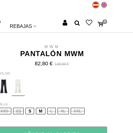
n
0
REBAJAS
MWM
PANTALÓN MWM
82,80 €
138,00 €
OLOR
LACK
IVORY
ALLA
XXS
XS
S
M
L
XL
XXL