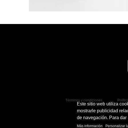
Términos y condiciones
Políti
Este sitio web utiliza co
mostrarle publicidad rela
de navegación. Para dar 
Más información
Personalizar l