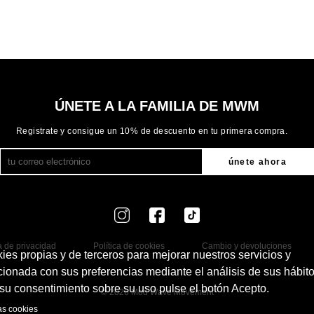
ÚNETE A LA FAMILIA DE MWM
Registrate y consigue un 10% de descuento en tu primera compra.
únete ahora
ca de privacidad
Política de cookies
Cambio y devoluciones
okies propias y de terceros para mejorar nuestros servicios y
cionada con sus preferencias mediante el análisis de sus hábit
su consentimiento sobre su uso pulse el botón Acepto.
© 2026 Mod Wave Movement
as cookies