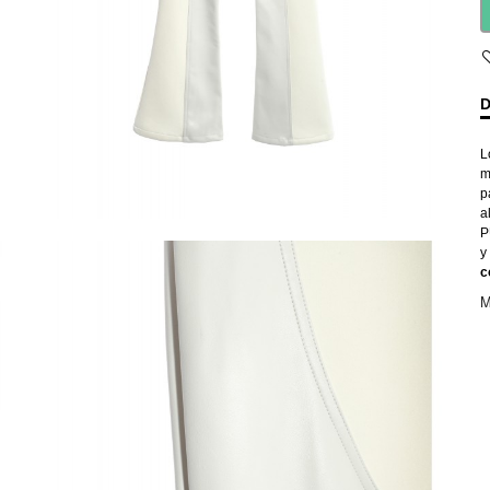
D
L
m
p
a
P
y
c
M