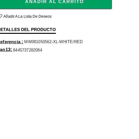
AÑADIR AL CARRITO
Añadir A La Lista De Deseos
ETALLES DEL PRODUCTO
eferencia
MW081050562-XL-WHITE/RED
an13
8445737282084