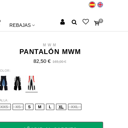
n
0
REBAJAS
MWM
PANTALÓN MWM
82,50 €
165,00 €
OLOR
LUE
BLACK
WHITE/RED
ALLA
XXS
XS
S
M
L
XL
XXL