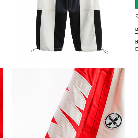
D
R
E