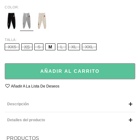
COLOR
BLACK
GREY
BEIGE
TALLA
XXS
XS
S
M
L
XL
XXL
AÑADIR AL CARRITO
Añadir A La Lista De Deseos
Descripción
Detalles del producto
PRODUCTOS