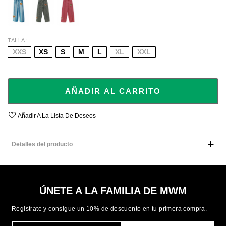
TALLA
XXS
XS
S
M
L
XL
XXL
AÑADIR AL CARRITO
Añadir A La Lista De Deseos
Detalles del producto
ÚNETE A LA FAMILIA DE MWM
Registrate y consigue un 10% de descuento en tu primera compra.