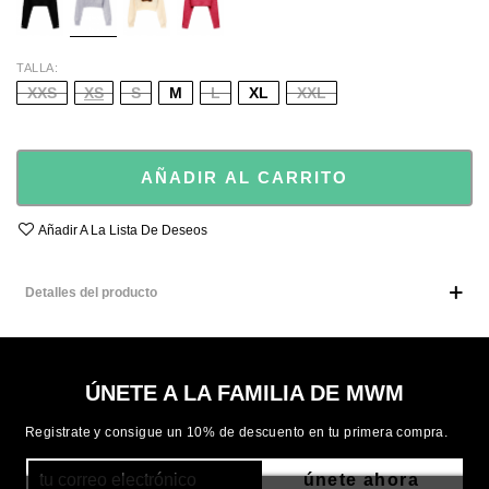
TALLA
XXS
XS
S
M
L
XL
XXL
AÑADIR AL CARRITO
Añadir A La Lista De Deseos
Detalles del producto
ÚNETE A LA FAMILIA DE MWM
Registrate y consigue un 10% de descuento en tu primera compra.
únete ahora