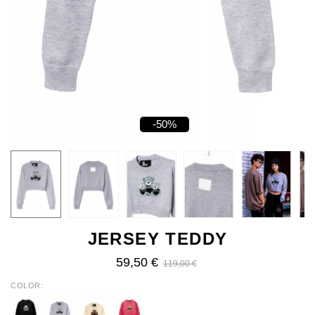
-50%
JERSEY TEDDY
59,50 €
119,00 €
COLOR
BLACK
GREY
BEIGE
FUCHSIA