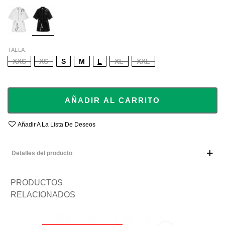
WHITE
BLACK
TALLA
XXS
XS
S
M
L
XL
XXL
AÑADIR AL CARRITO
Añadir A La Lista De Deseos
Detalles del producto
PRODUCTOS
RELACIONADOS