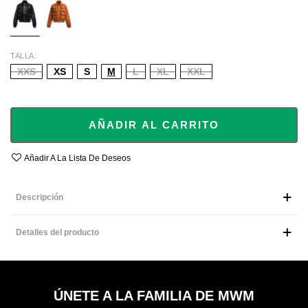
TALLA
XXS
XS
S
M
L
XL
XXL
AÑADIR AL CARRITO
Añadir A La Lista De Deseos
Descripción
Detalles del producto
ÚNETE A LA FAMILIA DE MWM