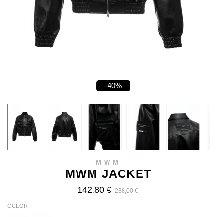
-40%
MWM
MWM JACKET
142,80 €
238,00 €
COLOR
BLACK
CAMEL