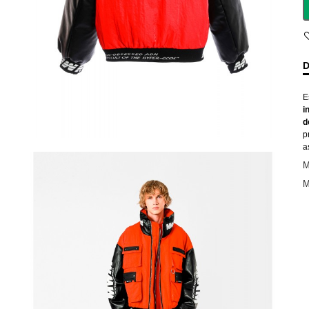
D
E
i
d
p
a
M
M