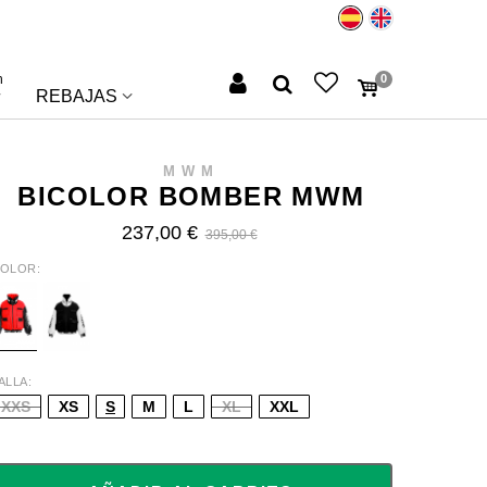
n
0
REBAJAS
MWM
BICOLOR BOMBER MWM
237,00 €
395,00 €
OLOR
ED
BLACK
ALLA
XXS
XS
S
M
L
XL
XXL