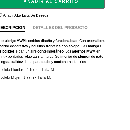
AÑADIR AL CARRITO
Añadir A La Lista De Deseos
ESCRIPCIÓN
DETALLES DEL PRODUCTO
ste
abrigo MWM
combina
diseño
y
funcionalidad
. Con
cremallera
nterior decorativa
y
bolsillos frontales con solapa
. Las
mangas
e polipiel
le dan un aire
contemporáneo
. Los
adornos MWM
en
rint y bordados refuerzan la marca. Su
interior de plumón de pato
segura
calidez
. Ideal para
estilo
y
confort
en días fríos.
odelo Hombre: 1,87m - Talla M.
odelo Mujer: 1,77m - Talla M.