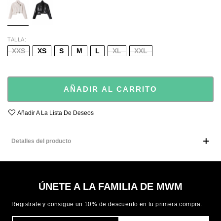
TALLA
XXS
XS
S
M
L
XL
XXL
AÑADIR AL CARRITO
Añadir A La Lista De Deseos
Detalles del producto
ÚNETE A LA FAMILIA DE MWM
Registrate y consigue un 10% de descuento en tu primera compra.