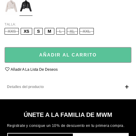
TALLA
XXS
XS
S
M
L
XL
XXL
AÑADIR AL CARRITO
Añadir A La Lista De Deseos
Detalles del producto
ÚNETE A LA FAMILIA DE MWM
Registrate y consigue un 10% de descuento en tu primera compra.