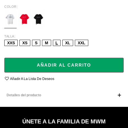
COLOR
WHITE
RED
BLACK
TALLA
XXS
XS
S
M
L
XL
XXL
AÑADIR AL CARRITO
Añadir A La Lista De Deseos
Detalles del producto
ÚNETE A LA FAMILIA DE MWM