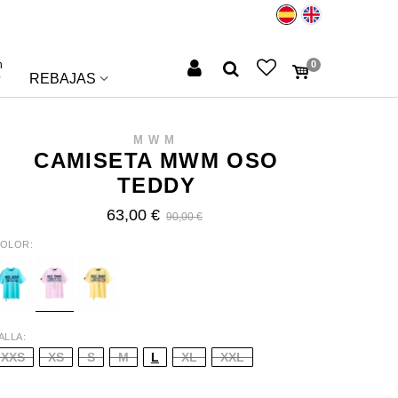
n
0
REBAJAS
MWM
CAMISETA MWM OSO
TEDDY
63,00 €
90,00 €
OLOR
REEN
PINK
YELLOW
ALLA
XXS
XS
S
M
L
XL
XXL