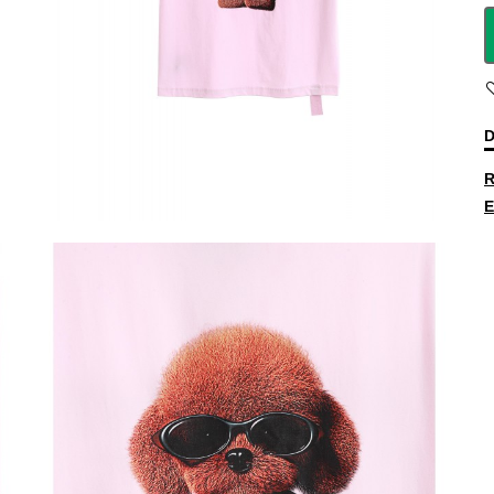
D
R
E