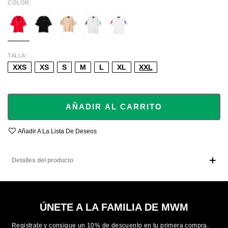
COLOR
RED
BLACK
BEIGE
WHT/BLK/TU
WHT/RED/BL
TALLA
XXS
XS
S
M
L
XL
XXL
AÑADIR AL CARRITO
Añadir A La Lista De Deseos
Detalles del producto
ÚNETE A LA FAMILIA DE MWM
Registrate y consigue un 10% de descuento en tu primera compra.