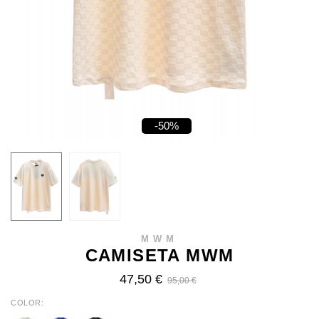
-50%
MWM
CAMISETA MWM
47,50 €
95,00 €
COLOR
ECRU
BLUE
BLACK