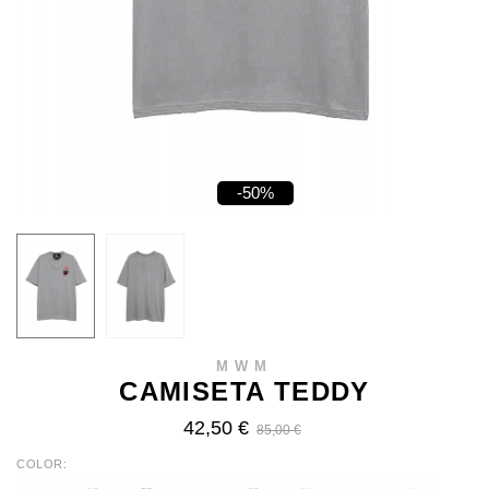
-50%
MWM
CAMISETA TEDDY
42,50 €
85,00 €
COLOR
WHITE
BLUE
BLACK
GREY
KHAKI
BEIGE
BROWN
BABY