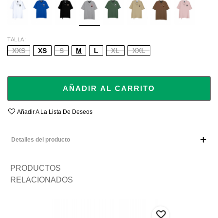
PINK
TALLA
XXS
XS
S
M
L
XL
XXL
AÑADIR AL CARRITO
Añadir A La Lista De Deseos
Detalles del producto
PRODUCTOS
RELACIONADOS