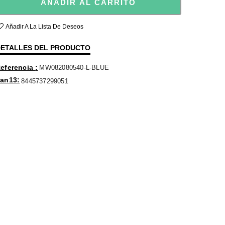
AÑADIR AL CARRITO
Añadir A La Lista De Deseos
ETALLES DEL PRODUCTO
eferencia
MW082080540-L-BLUE
an13
8445737299051