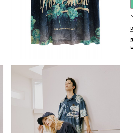
D
R
E