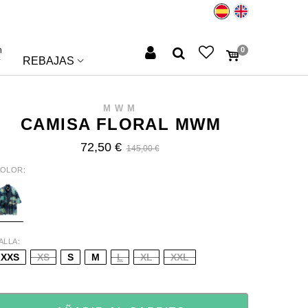
n
0
REBAJAS
MWM
CAMISA FLORAL MWM
72,50 €
145,00 €
OLOR
LUE
ALLA
XXS
XS
S
M
L
XL
XXL