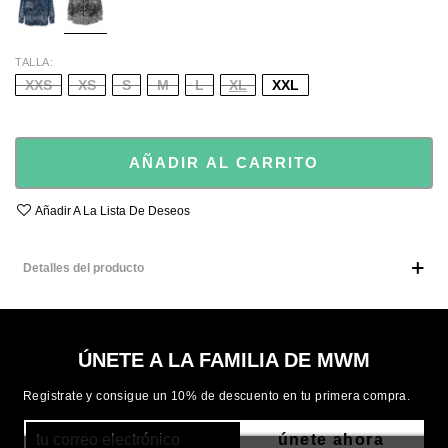
TALLA
XXS
XS
S
M
L
XL
XXL
AÑADIR AL CARRITO
Añadir A La Lista De Deseos
Detalles del producto
ÚNETE A LA FAMILIA DE MWM
Registrate y consigue un 10% de descuento en tu primera compra.
únete ahora