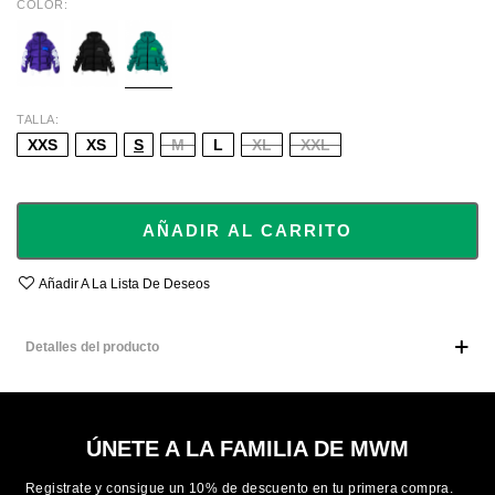
COLOR
BLUE
BLACK
GREEN
TALLA
XXS
XS
S
M
L
XL
XXL
AÑADIR AL CARRITO
Añadir A La Lista De Deseos
Detalles del producto
ÚNETE A LA FAMILIA DE MWM
Registrate y consigue un 10% de descuento en tu primera compra.