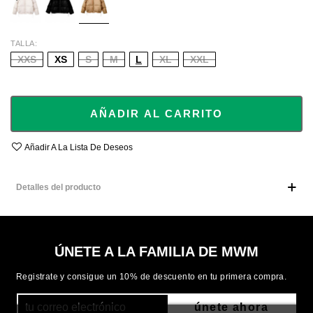
TALLA
XXS
XS
S
M
L
XL
XXL
AÑADIR AL CARRITO
Añadir A La Lista De Deseos
Detalles del producto
ÚNETE A LA FAMILIA DE MWM
Registrate y consigue un 10% de descuento en tu primera compra.
únete ahora