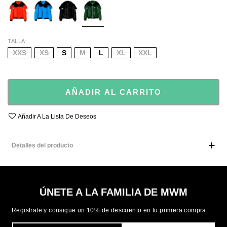
TALLA
XXS
XS
S
M
L
XL
XXL
AÑADIR AL CARRITO
Añadir A La Lista De Deseos
Detalles del producto
ÚNETE A LA FAMILIA DE MWM
Registrate y consigue un 10% de descuento en tu primera compra.