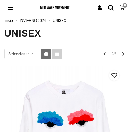
0
Inicio
>
INVIERNO 2024
>
UNISEX
UNISEX
Anterior
Sigu
2/5
Seleccionar