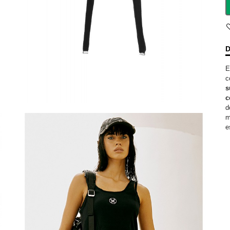
D
E
c
s
c
d
m
e