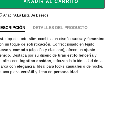
AÑADIR AL CARRITO
Añadir A La Lista De Deseos
ESCRIPCIÓN
DETALLES DEL PRODUCTO
ste top de corte
slim
combina un diseño
audaz
y
femenino
on un toque de
sofisticación
. Confeccionado en tejido
uave
y
cómodo
(algodón y elastano), ofrece un
ajuste
eñido
. Destaca por su diseño de
tiras estilo lencería
y
etalles con
logotipo cosidos
, reforzando la identidad de la
arca con
elegancia
. Ideal para looks
casuales
o de noche,
s una pieza
versátil
y llena de
personalidad
.