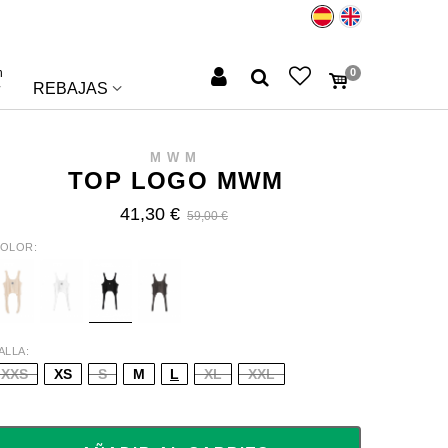
n
0
REBAJAS
MWM
TOP LOGO MWM
41,30 €
59,00 €
OLOR
CRU
WHITE
BLACK
GREY
ALLA
XXS
XS
S
M
L
XL
XXL