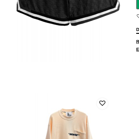
D
R
E