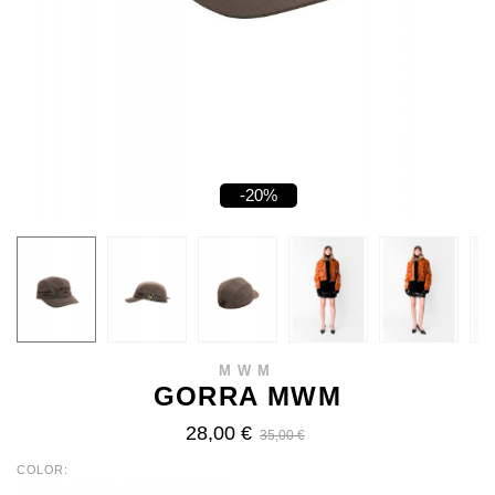
-20%
MWM
GORRA MWM
28,00 €
35,00 €
COLOR
BLACK
GREY
BEIGE
BROWN