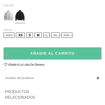
COLOR
WHITE
BLACK
TALLA
XXS
XS
S
M
L
XL
XXL
AÑADIR AL CARRITO
Añadir A La Lista De Deseos
Detalles del producto
PRODUCTOS
RELACIONADOS