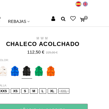
n
0
REBAJAS
MWM
CHALECO ACOLCHADO
112,50 €
225,00 €
OLOR
HITE
BLUE
BLACK
GREEN
ORANGE
ALLA
XXS
XS
S
M
L
XL
XXL