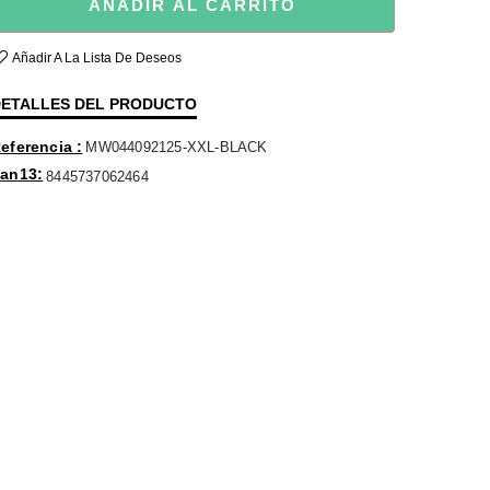
AÑADIR AL CARRITO
Añadir A La Lista De Deseos
ETALLES DEL PRODUCTO
eferencia
MW044092125-XXL-BLACK
an13
8445737062464