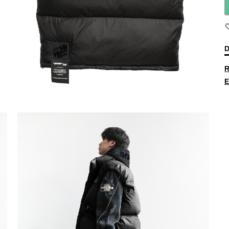
D
R
E