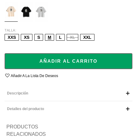
ECRU
BLACK
GREY
TALLA
XXS
XS
S
M
L
XL
XXL
AÑADIR AL CARRITO
Añadir A La Lista De Deseos
Descripción
Detalles del producto
PRODUCTOS
RELACIONADOS